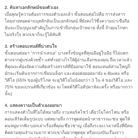
2. ค้นหาเอกลักษณ์ของตัวเอง
เมื่อคุณรู้ความต้องการของตัวเองแล้ว ขั้นตอนต่อไปคือ การส่งสาร
โดยถ่ายทอดผ่านบุคลิกอันเป็นเอกลักษณ์ ที่ยังคงไว้ซึ่งความน่าเชื่อถือ
อันจะเป็นกุญแจสำคัญในการเข้าถึงกลุ่มเป้าหมาย ทั้งนี้ ถ้าคุณโกหก
ไม่จริงใจ พวกเขาก็จะรู้ได้ทันที
3. สร้างคอนเทนต์ที่น่าสนใจ
ขั้นตอนต่อมา “การนำเสนอ” บางครั้งข้อมูลที่คุณมีอยู่ในมือ ก็ไม่แตก
ต่างจากคู่แข่งด้วยซ้ำ แต่ทำอย่างไรให้ผู้อ่านเลือกของคุณ ถึงเวลาแล้ว
ที่คุณจะต้องงัดความคิดสร้างสรรค์ที่มีออกมาใช้ คอนเทนต์ส่วนใหญ่ก็
มักจะเริ่มต้นจากการเขียนบล็อก และค่อยต่อยอดมายัง e-Books หรือ
วิดีโอ (65% ของผู้บริโภค จะดูวิดีโอไม่น้อยกว่า 3 ใน 4 ของวิดีโอ และ
75% ของแบรนด์ที่เกี่ยวข้อง จะโพสต์วิดีโอสัปดาห์ละครั้ง หรือมากกว่า
นั้น)
4. แสดงความเป็นตัวเองออกมา
การแสดงตัวในที่ไม่ได้หมายถึง งานทอร์คโชว์ เดี่ยวไมโครโฟน หรือ
คอนเสิร์ตเต็มรูปแบบ แต่หมายถึง การพูดต่อหน้าสาธารณะชน พูดให้
คนหมู่มากฟัง บอกเล่าเรื่องที่คุณเชี่ยวชาญ เมื่อถึงระยะเวลาหนึ่งที่มีคน
ติดตามคุณจำนวนมาก พวกเขาก็อยากพูดคุย หรือแบ่งปันเรื่องราว